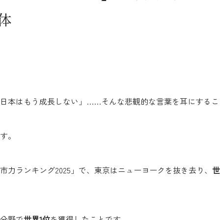
体
日本はもう成長しない」……そんな悲観的な言葉を耳にするこ
す。
市力ランキング2025」で、東京はニューヨークを抜き去り、
世
分野で
世界1位
を獲得したことです。