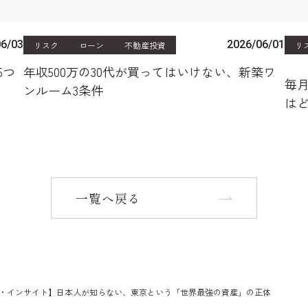
06/03
2026/06/01
リスク
ローン
不動産投資
リ
5つ
年収500万の30代が買ってはいけない、新築ワ
毎月
ンルーム3条件
は
一覧へ戻る
・インサイト】日本人が知らない、東京という「世界最強の資産」の正体