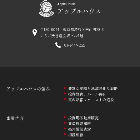
〒150-0044 東京都渋谷区円山町28-3
いちご渋谷道玄坂ビル9階
03-6447-5222
アップルハウスの
強み
豊富な実績と地域特化型戦略
投資教育、ルール共有
真の顧客ファーストの追及
事業内容
投資用不動産販売
資産形成講座
売却相談査定
相続相談