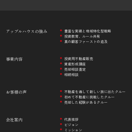
アップルハウスの
強み
豊富な実績と地域特化型戦略
投資教育、ルール共有
真の顧客ファーストの追及
事業内容
投資用不動産販売
資産形成講座
売却相談査定
相続相談
お客様の声
不動産を通して新しい旅に出たクルー
初めて不動産に挑戦したクルー
売却した経験があるクルー
会社案内
代表挨拶
ビジョン
ミッション