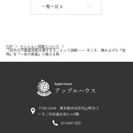
一覧へ戻る
TOP
マンション投資について
「40代の不動産投資は遅すぎる」という誤解 ── 今こそ、積み上げた『信
用』を『一生の資産』に換える時
〒150-0044 東京都渋谷区円山町28-3
いちご渋谷道玄坂ビル9階
03-6447-5222