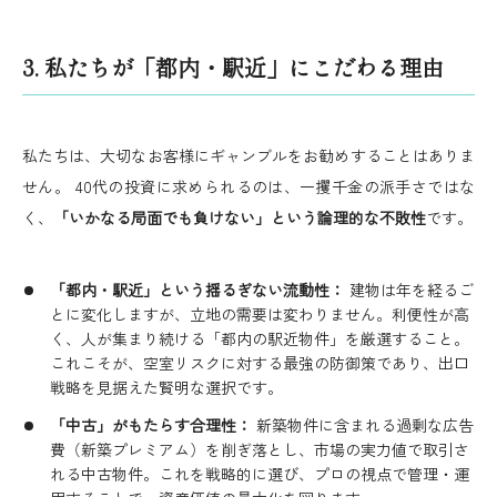
3.
私たちが「都内・駅近」にこだわる理由
私たちは、大切なお客様にギャンブルをお勧めすることはありま
せん。 40代の投資に求められるのは、一攫千金の派手さではな
く、
「いかなる局面でも負けない」という論理的な不敗性
です。
「都内・駅近」という揺るぎない流動性：
建物は年を経るご
とに変化しますが、立地の需要は変わりません。利便性が高
く、人が集まり続ける「都内の駅近物件」を厳選すること。
これこそが、空室リスクに対する最強の防御策であり、出口
戦略を見据えた賢明な選択です。
「中古」がもたらす合理性：
新築物件に含まれる過剰な広告
費（新築プレミアム）を削ぎ落とし、市場の実力値で取引さ
れる中古物件。これを戦略的に選び、プロの視点で管理・運