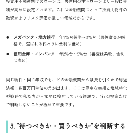
投資用不動産向けのローンは、居住用の住宅ローンより一般に金
利が高めに設定されます。これは金融機関にとって投資用物件の
融資がよりリスク評価が厳しい領域だからです。
メガバンク・地方銀行
：年1％台後半〜3％台（属性審査が厳
格で、選ばれる代わりに金利は低め）
信用金庫・ノンバンク
：年2％台〜5％台（審査は柔軟、金利
は高め）
同じ物件・同じ年収でも、どの金融機関から融資を引くかで総返
済額に数百万円単位の差が出ます。ここは豊富な実績と地域特化
型戦略で私たちが日常的に検討している領域で、1行の提案だけ
で判断しないことが極めて重要です。
3. “待つべきか・買うべきか”を判断する