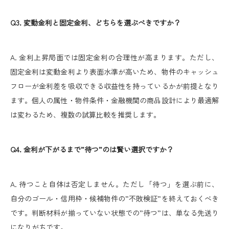
Q3. 変動金利と固定金利、どちらを選ぶべきですか？
A. 金利上昇局面では固定金利の合理性が高まります。ただし、
固定金利は変動金利より表面水準が高いため、物件のキャッシュ
フローが金利差を吸収できる収益性を持っているかが前提となり
ます。個人の属性・物件条件・金融機関の商品設計により最適解
は変わるため、複数の試算比較を推奨します。
Q4. 金利が下がるまで”待つ”のは賢い選択ですか？
A. 待つこと自体は否定しません。ただし「待つ」を選ぶ前に、
自分のゴール・信用枠・候補物件の”不敗検証”を終えておくべき
です。判断材料が揃っていない状態での”待つ”は、単なる先送り
になりがちです。