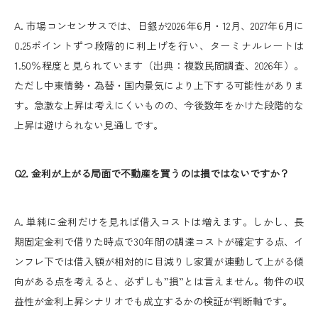
A. 市場コンセンサスでは、日銀が2026年6月・12月、2027年6月に
0.25ポイントずつ段階的に利上げを行い、ターミナルレートは
1.50％程度と見られています（出典：複数民間調査、2026年）。
ただし中東情勢・為替・国内景気により上下する可能性がありま
す。急激な上昇は考えにくいものの、今後数年をかけた段階的な
上昇は避けられない見通しです。
Q2. 金利が上がる局面で不動産を買うのは損ではないですか？
A. 単純に金利だけを見れば借入コストは増えます。しかし、長
期固定金利で借りた時点で30年間の調達コストが確定する点、イ
ンフレ下では借入額が相対的に目減りし家賃が連動して上がる傾
向がある点を考えると、必ずしも”損”とは言えません。物件の収
益性が金利上昇シナリオでも成立するかの検証が判断軸です。