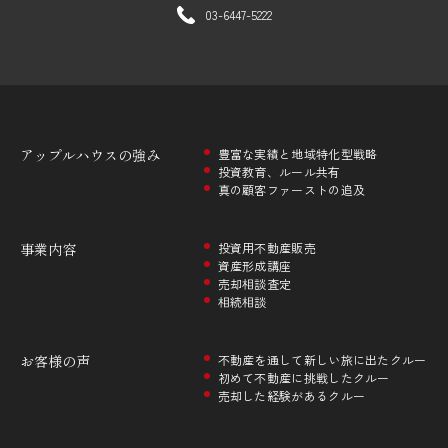
03-6447-5222
アップルハウスの
強み
豊富な実績と地域特化型戦略
投資教育、ルール共有
真の顧客ファーストの追及
事業内容
投資用不動産販売
資産形成講座
売却相談査定
相続相談
お客様の声
不動産を通して新しい旅に出たクルー
初めて不動産に挑戦したクルー
売却した経験があるクルー