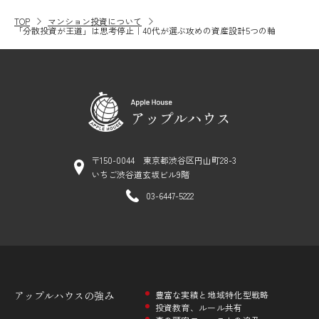
TOP
マンション投資について
「分散投資が王道」は思考停止｜40代が選ぶ攻めの資産設計5つの軸
〒150-0044 東京都渋谷区円山町28-3
いちご渋谷道玄坂ビル9階
03-6447-5222
アップルハウスの
強み
豊富な実績と地域特化型戦略
投資教育、ルール共有