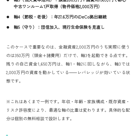
中古ワンルーム1戸取得（物件価格2,000万円）
軸4（節税・老後）：年27.6万円のiDeCo拠出継続
軸5（守り）：団信加入、現行生命保険を見直し
このケースで重要なのは、金融資産2,000万円のうち実際に使う
のは350万円（頭金+諸費用）だけで、軸3を起動できる点です。
残りの自己資金1,650万円は、軸1・軸2に回しながら、軸3では
2,000万円の資産を動かしている⸺レバレッジが効いている状
態です。
※これはあくまで一例です。年収・年齢・家族構成・既存資産・
リスク許容度により、最適な軸の比重は変わります。
具体的な配
分は個別の無料相談で設計します。