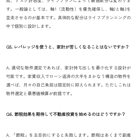
成、リスク許容度、ライフプランによって最適配分は変わりま
す。一般論としては、軸1（流動性）を優先確保し、軸2と軸3を
並走させるのが基本です。具体的な配分はライフプランニングの
中で個別に設計します。
Q5. レバレッジを使うと、家計が苦しくなることはないですか？
A. 適切な物件選定であれば、家計持ち出しを最小化する設計が
可能です。家賃収入でローン返済の大半をまかなう構造の物件を
選べば、月々の自己負担は限定的に抑えられます。ただしこれは
物件選定と最悪値検算が前提です。
Q6. 節税効果を期待して不動産投資を始めるのはどうですか？
A. 「節税」を主目的にすると失敗します。節税はあくまで副産