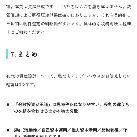
物。本質は資産形成です⸺私たちはここを履き違えません。減
価償却による所得圧縮効果は確かにありますが、それを目的化し
た瞬間に物件選定の判断軸がずれます。具体的な税務判断は税理
士にご相談ください。
7. まとめ
40代の資産設計について、私たちアップルハウスがお伝えしたい
結論は3つです。
「分散投資が王道」は思考停止になりやすい。役割の違うも
のを組み合わせるのが本物の分散
5軸（流動性／自己資本運用／他人資本活用／節税老後／守
り）で資産を組み立てる