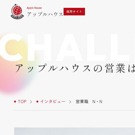
採用サイト
CHAL
採用メッセージ・代表挨拶
営業スタイルとインセンティブ
アップルハウスの営業は1
文化と風土・特徴
TOP
インタビュー
営業職 N・N
よくあるご質問
選考フロー