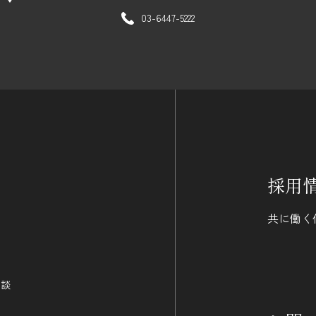
03-6447-5222
採用
共に働く
相談