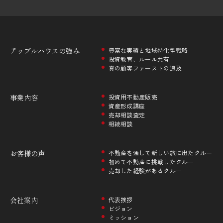
アップルハウスの
強み
豊富な実績と地域特化型戦略
投資教育、ルール共有
真の顧客ファーストの追及
事業内容
投資用不動産販売
資産形成講座
売却相談査定
相続相談
お客様の声
不動産を通して新しい旅に出たクルー
初めて不動産に挑戦したクルー
売却した経験があるクルー
会社案内
代表挨拶
ビジョン
ミッション