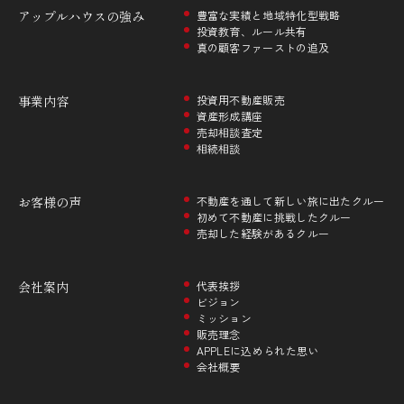
アップルハウスの
強み
豊富な実績と地域特化型戦略
投資教育、ルール共有
真の顧客ファーストの追及
事業内容
投資用不動産販売
資産形成講座
売却相談査定
相続相談
お客様の声
不動産を通して新しい旅に出たクルー
初めて不動産に挑戦したクルー
売却した経験があるクルー
会社案内
代表挨拶
ビジョン
ミッション
販売理念
APPLEに込められた思い
会社概要