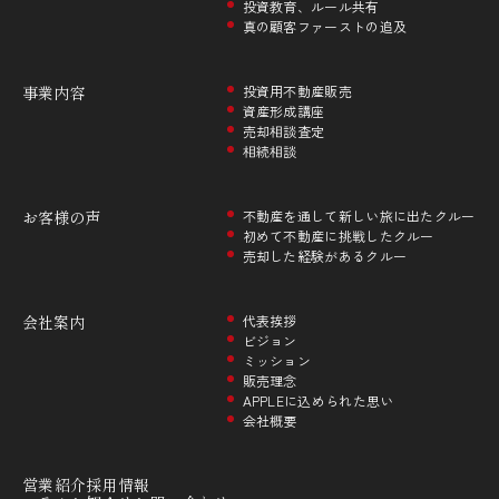
投資教育、ルール共有
真の顧客ファーストの追及
事業内容
投資用不動産販売
資産形成講座
売却相談査定
相続相談
お客様の声
不動産を通して新しい旅に出たクルー
初めて不動産に挑戦したクルー
売却した経験があるクルー
会社案内
代表挨拶
ビジョン
ミッション
販売理念
APPLEに込められた思い
会社概要
営業紹介
採用情報