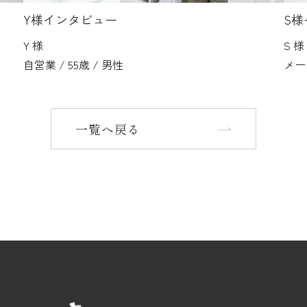
Y様インタビュー
S
Y 様
S 様
自営業 / 55歳 / 男性
メーカ
一覧へ戻る